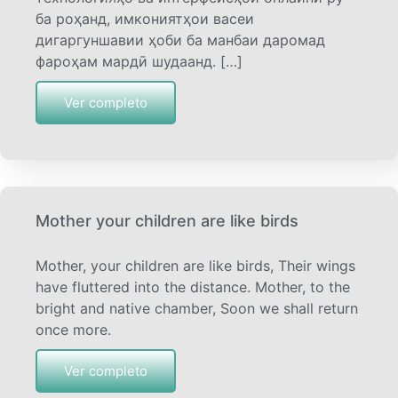
ба роҳанд, имкониятҳои васеи
дигаргуншавии ҳоби ба манбаи даромад
фароҳам мардӣ шудаанд. […]
Ver completo
Mother your children are like birds
Mother, your children are like birds, Their wings
have fluttered into the distance. Mother, to the
bright and native chamber, Soon we shall return
once more.
Ver completo