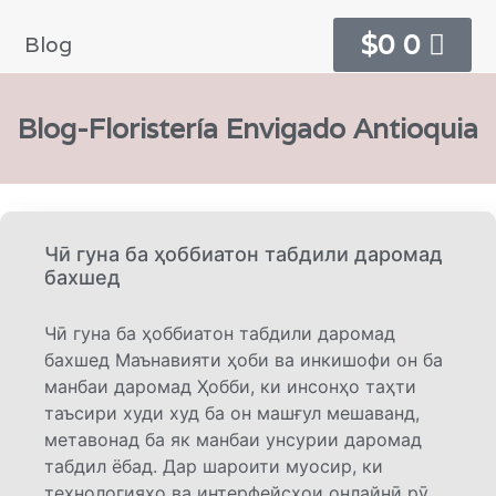
$
0
0
Blog
Blog-Floristería Envigado Antioquia
Чӣ гуна ба ҳоббиатон табдили даромад
бахшед
Чӣ гуна ба ҳоббиатон табдили даромад
бахшед Маънавияти ҳоби ва инкишофи он ба
манбаи даромад Ҳобби, ки инсонҳо таҳти
таъсири худи худ ба он машғул мешаванд,
метавонад ба як манбаи унсурии даромад
табдил ёбад. Дар шароити муосир, ки
технологияҳо ва интерфейсҳои онлайнӣ рӯ