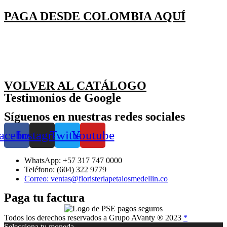
PAGA DESDE COLOMBIA AQUÍ
VOLVER AL CATÁLOGO
Testimonios de Google
Síguenos en nuestras redes sociales
acebook
Instagram
Twitter
Youtube
WhatsApp: +57 317 747 0000
Teléfono: (604) 322 9779
Correo: ventas@floristeriapetalosmedellin.co
Paga tu factura
Todos los derechos reservados a Grupo AVanty ® 2023
*
Selecciona tu moneda