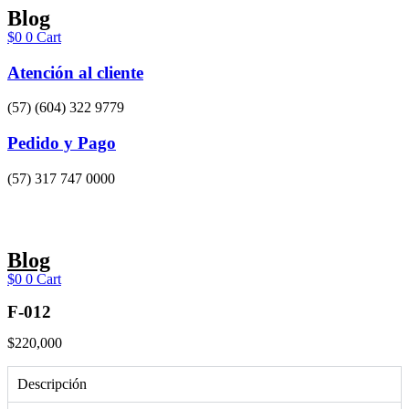
Ir
Blog
al
$
0
0
Cart
contenido
Atención al cliente
(57) (604) 322 9779
Pedido y Pago
(57) 317 747 0000
Blog
$
0
0
Cart
F-012
$
220,000
Descripción