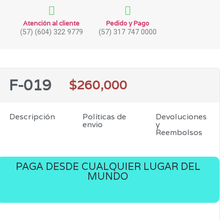
Atención al cliente
Pedido y Pago
(57) (604) 322 9779
(57) 317 747 0000
F-019
$
260,000
Descripción
Políticas de
Devoluciones
envio
y
Reembolsos
PAGA DESDE CUALQUIER LUGAR DEL
MUNDO