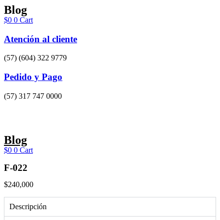
Ir
Blog
al
$
0
0
Cart
contenido
Atención al cliente
(57) (604) 322 9779
Pedido y Pago
(57) 317 747 0000
Blog
$
0
0
Cart
F-022
$
240,000
Descripción