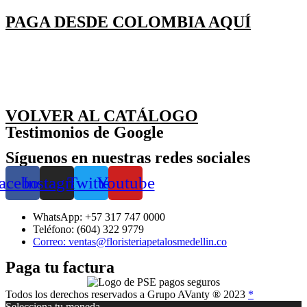
PAGA DESDE COLOMBIA AQUÍ
VOLVER AL CATÁLOGO
Testimonios de Google
Síguenos en nuestras redes sociales
acebook
Instagram
Twitter
Youtube
WhatsApp: +57 317 747 0000
Teléfono: (604) 322 9779
Correo: ventas@floristeriapetalosmedellin.co
Paga tu factura
Todos los derechos reservados a Grupo AVanty ® 2023
*
Selecciona tu moneda