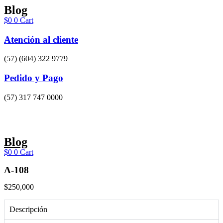
Ir
Blog
al
$
0
0
Cart
contenido
Atención al cliente
(57) (604) 322 9779
Pedido y Pago
(57) 317 747 0000
Blog
$
0
0
Cart
A-108
$
250,000
Descripción