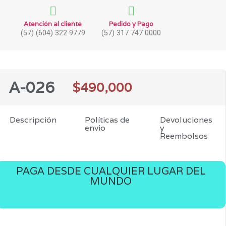
Atención al cliente
Pedido y Pago
(57) (604) 322 9779
(57) 317 747 0000
A-026
$
490,000
Descripción
Políticas de
Devoluciones
envio
y
Reembolsos
PAGA DESDE CUALQUIER LUGAR DEL
MUNDO