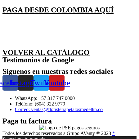
PAGA DESDE COLOMBIA AQUÍ
VOLVER AL CATÁLOGO
Testimonios de Google
Síguenos en nuestras redes sociales
acebook
Instagram
Twitter
Youtube
WhatsApp: +57 317 747 0000
Teléfono: (604) 322 9779
Correo: ventas@floristeriapetalosmedellin.co
Paga tu factura
Todos los derechos reservados a Grupo AVanty ® 2023
*
Selecciona tu moneda