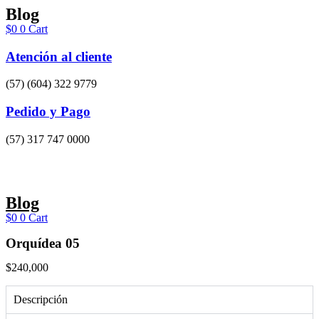
Ir
Blog
al
$
0
0
Cart
contenido
Atención al cliente
(57) (604) 322 9779
Pedido y Pago
(57) 317 747 0000
Blog
$
0
0
Cart
Orquídea 05
$
240,000
Descripción