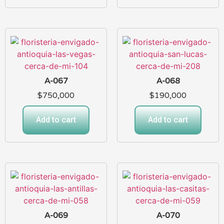
A-067
A-068
$
750,000
$
190,000
Add to cart
Add to cart
A-069
A-070