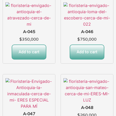
A-045
A-046
$
350,000
$
750,000
Add to cart
Add to cart
A-048
A-047
$
260,000