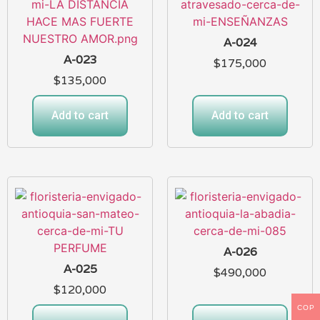
A-024
A-023
$
175,000
$
135,000
Add to cart
Add to cart
A-026
A-025
$
490,000
$
120,000
COP