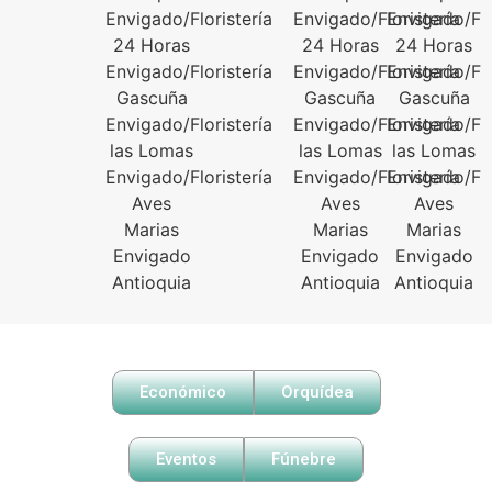
Económico
Orquídea
Eventos
Fúnebre