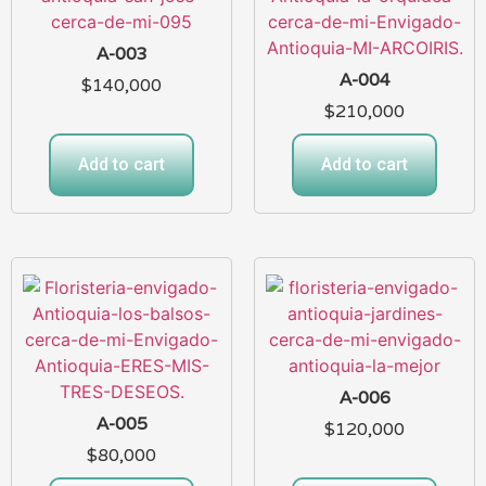
A-003
A-004
$
140,000
$
210,000
Add to cart
Add to cart
A-006
A-005
$
120,000
$
80,000