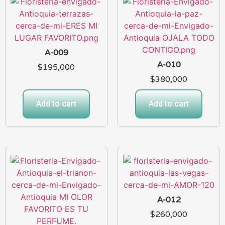
A-009
A-010
$
195,000
$
380,000
Add to cart
Add to cart
A-012
$
260,000